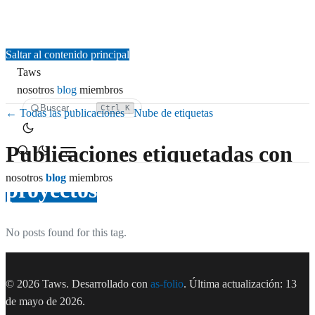
Saltar al contenido principal
Taws
nosotros
blog
miembros
Buscar…
Ctrl K
← Todas las publicaciones
·
Nube de etiquetas
Publicaciones etiquetadas con
nosotros
blog
miembros
proyectos
No posts found for this tag.
© 2026 Taws.
Desarrollado con
as-folio
.
Última actualización: 13
de mayo de 2026.